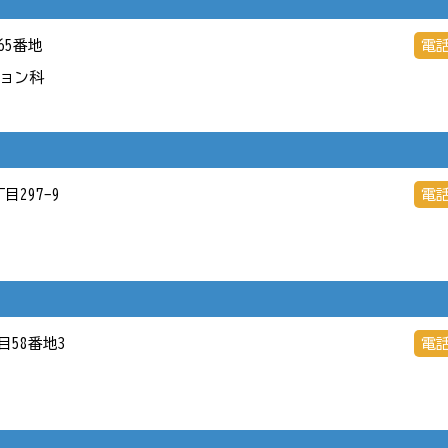
65番地
電
ョン科
目297-9
電
目58番地3
電