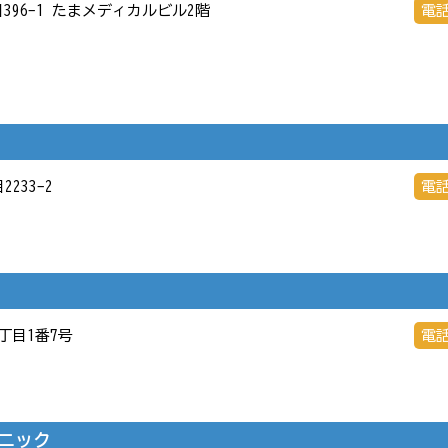
丁目396-1 たまメディカルビル2階
電
2233-2
電
1丁目1番7号
電
ニック