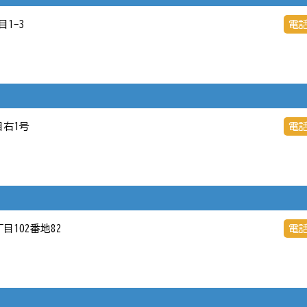
目1-3
電
目右1号
電
丁目102番地82
電