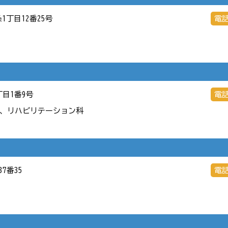
条1丁目12番25号
電
丁目1番9号
電
、リハビリテーション科
37番35
電