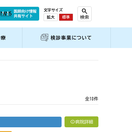
search
文字サイズ
検索
拡大
標準
診療
検診事業について
全18件
info
病院詳細