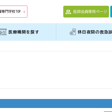
group
護専門学校TOP
医師会員専用ページ
arrow_forward
医療機関を探す
休日夜間の救急