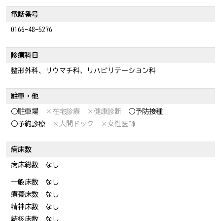
電話番号
0166-48-5276
診療科目
整形外科、リウマチ科、リハビリテーション科
駐車・他
○駐車場
×在宅診療
×健康診断
○予防接種
○予約診療
×人間ドック
×女性医師
病床数
病床総数 なし
一般床数 なし
療養床数 なし
精神床数 なし
結核床数 なし