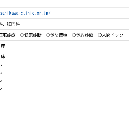
sahikawa-clinic.or.jp/
科、肛門科
在宅診療
○健康診断
○予防接種
○予約診療
○人間ドック
 床
 床
し
し
し
し