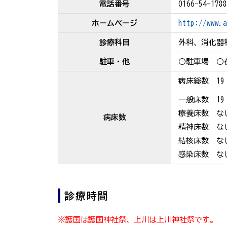
電話番号
0166-54-1788
ホームページ
http://www.a
診療科目
外科、消化器
駐車・他
○駐車場
○
病床総数 19
一般床数 19
療養床数 な
病床数
精神床数 な
結核床数 な
感染床数 な
診療時間
※護国は護国神社祭、上川は上川神社祭です。