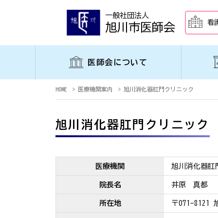
一般社団法人
看
旭川市医師会
医師会について
HOME
医療機関案内
旭川消化器肛門クリニック
旭川消化器肛門クリニック
医療機関
旭川消化器肛
院長名
井原 真都
所在地
〒071-812