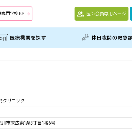
group
護専門学校TOP
医師会員専用ページ
arrow_forward
医療機関を探す
休日夜間の救急
門クリニック
1 旭川市末広東1条3丁目1番6号