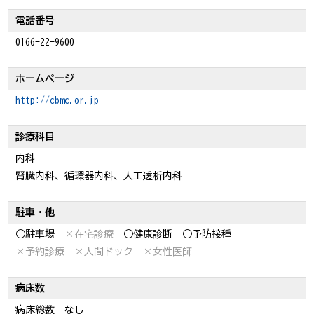
電話番号
0166-22-9600
ホームページ
http://cbmc.or.jp
診療科目
内科
腎臓内科、循環器内科、人工透析内科
駐車・他
○駐車場
×在宅診療
○健康診断
○予防接種
×予約診療
×人間ドック
×女性医師
病床数
病床総数 なし