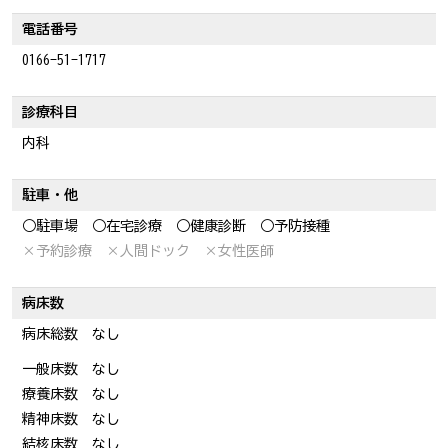
電話番号
0166-51-1717
診療科目
内科
駐車・他
○駐車場
○在宅診療
○健康診断
○予防接種
×予約診療
×人間ドック
×女性医師
病床数
病床総数 なし
一般床数 なし
療養床数 なし
精神床数 なし
結核床数 なし