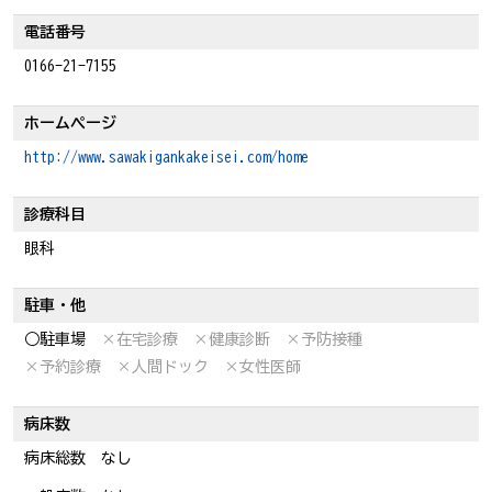
電話番号
0166-21-7155
ホームページ
http://www.sawakigankakeisei.com/home
診療科目
眼科
駐車・他
○駐車場
×在宅診療
×健康診断
×予防接種
×予約診療
×人間ドック
×女性医師
病床数
病床総数 なし