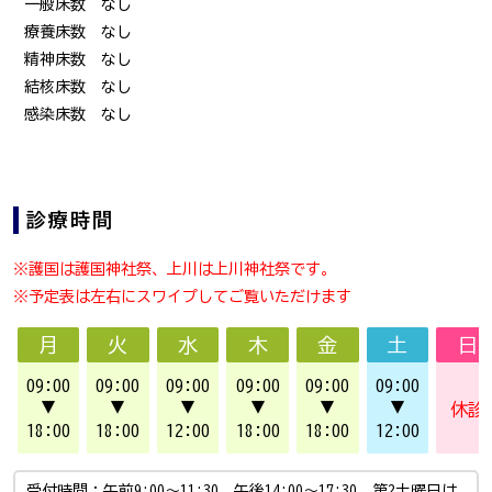
一般床数 なし
療養床数 なし
精神床数 なし
結核床数 なし
感染床数 なし
診療時間
※護国は護国神社祭、上川は上川神社祭です。
※予定表は左右にスワイプしてご覧いただけます
月
火
水
木
金
土
日
09:00
09:00
09:00
09:00
09:00
09:00
▼
▼
▼
▼
▼
▼
休診
18:00
18:00
12:00
18:00
18:00
12:00
受付時間：午前9:00～11:30、午後14:00～17:30。第2土曜日は