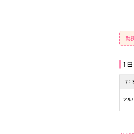
勤
1
7：
アル