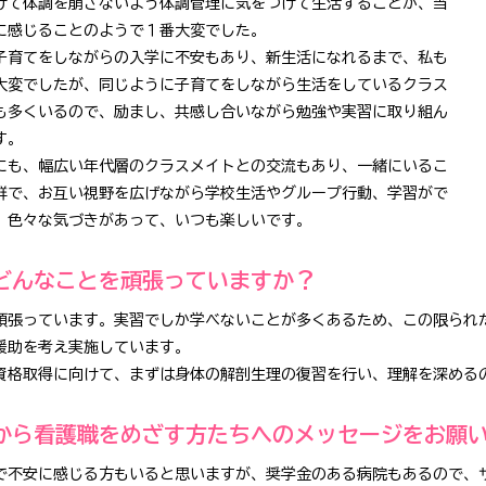
けて体調を崩さないよう体調管理に気をつけて生活することが、当
に感じることのようで１番大変でした。
子育てをしながらの入学に不安もあり、新生活になれるまで、私も
大変でしたが、同じように子育てをしながら生活をしているクラス
も多くいるので、励まし、共感し合いながら勉強や実習に取り組ん
す。
にも、幅広い年代層のクラスメイトとの交流もあり、一緒にいるこ
鮮で、お互い視野を広げながら学校生活やグループ行動、学習がで
。色々な気づきがあって、いつも楽しいです。
どんなことを頑張っていますか？
頑張っています。実習でしか学べないことが多くあるため、この限られ
援助を考え実施しています。
資格取得に向けて、まずは身体の解剖生理の復習を行い、理解を深める
から看護職をめざす方たちへのメッセージをお願
で不安に感じる方もいると思いますが、奨学金のある病院もあるので、