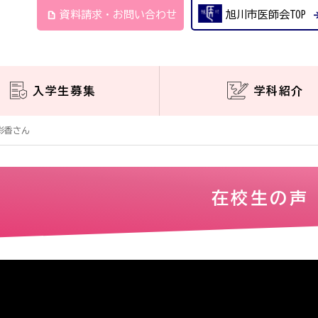
description
資料請求・お問い合わせ
旭川市医師会TOP
arrow_fo
入学生募集
学科紹介
彩香さん
在校生の声