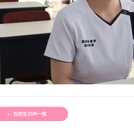
在校生の声一覧
arrow_left_alt