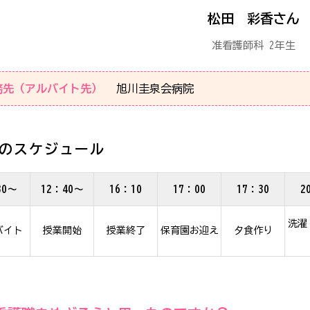
松田 彩香さん
准看護師科 2年生
務先（アルバイト先）
旭川圭泉会病院
日のスケジュール
30～
12：40～
16：10
17：00
17：30
2
洗濯
バイト
授業開始
授業終了
保育園お迎え
夕食作り