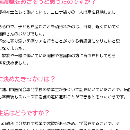
看護職をめざそうと思ったのですか？
護福祉士として働いていて、コロナ禍での一人出産を経験しまし
ある中で、子どもを産むことを頑張れたのは、当時、近くにいてく
護師さんのおかげでした。
不安に寄り添い医療ケアを行うことができる看護師になりたいと思
になりました。
、家族や一緒に働いていた同僚や看護師の方に背中を押してもら
学を決めました。
に決めたきっかけは？
に旭川市医師会専門学校の卒業生が多くいて話を聞いていたことや、病
も卒業後もスムーズに看護の道に進むことができると思ったからです。
生活はどうですか？
んの教科に分かれて授業や試験があるため、学習をすることや、そ